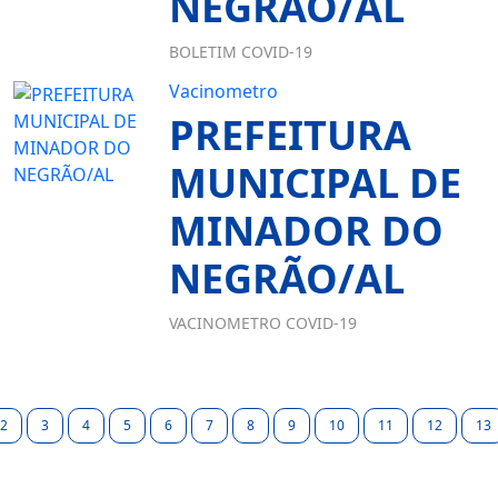
NEGRÃO/AL
BOLETIM COVID-19
Vacinometro
PREFEITURA
MUNICIPAL DE
MINADOR DO
NEGRÃO/AL
VACINOMETRO COVID-19
2
3
4
5
6
7
8
9
10
11
12
13