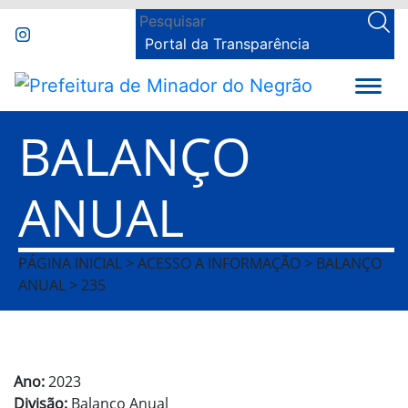
Portal da Transparência
BALANÇO
ANUAL
PÁGINA INICIAL > ACESSO A INFORMAÇÃO > BALANÇO
ANUAL > 235
Ano:
2023
Divisão:
Balanço Anual