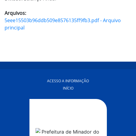
Arquivos:
5eee15503b96ddb509e8576135ff9fb3.pdf - Arquivo
principal
ACESSO A INFORMAÇÃO
INÍCIO