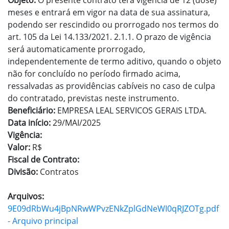
Objeto:
O presente contrato terá vigência de 12 (dose)
meses e entrará em vigor na data de sua assinatura,
podendo ser rescindido ou prorrogado nos termos do
art. 105 da Lei 14.133/2021. 2.1.1. O prazo de vigência
será automaticamente prorrogado,
independentemente de termo aditivo, quando o objeto
não for concluído no período firmado acima,
ressalvadas as providências cabíveis no caso de culpa
do contratado, previstas neste instrumento.
Beneficiário:
EMPRESA LEAL SERVICOS GERAIS LTDA.
Data início:
29/MAI/2025
Vigência:
Valor:
R$
Fiscal de Contrato:
Divisão:
Contratos
Arquivos:
9E09dRbWu4jBpNRwWPvzENkZplGdNeWI0qRJZOTg.pdf
- Arquivo principal