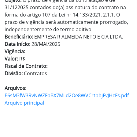
Objeto:
O prazo de vigência da contratação é de
31/122025 contados do(a) assinatura do contrato na
forma do artigo 107 da Lei n° 14.133/2021. 2.1.1. O
prazo de vigência será automaticamente prorrogado,
independentemente de termo aditivo
Beneficiário:
EMPRESA R ALMEIDA NETO E CIA LTDA.
Data início:
28/MAI/2025
Vigência:
Valor:
R$
Fiscal de Contrato:
Divisão:
Contratos
Arquivos:
E6sM3fW3RvNWZFbBX7MLd2Oe8WVCrtpbjFvJHcFs.pdf -
Arquivo principal