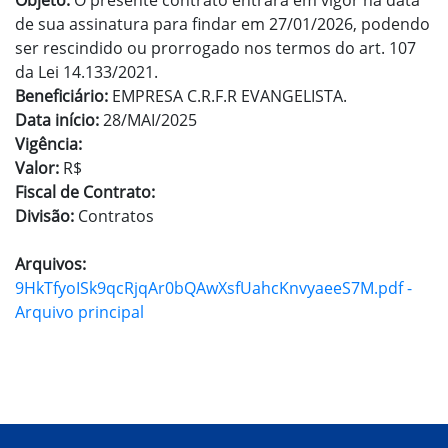
Objeto:
O presente contrato entrará em vigor na data
de sua assinatura para findar em 27/01/2026, podendo
ser rescindido ou prorrogado nos termos do art. 107
da Lei 14.133/2021.
Beneficiário:
EMPRESA C.R.F.R EVANGELISTA.
Data início:
28/MAI/2025
Vigência:
Valor:
R$
Fiscal de Contrato:
Divisão:
Contratos
Arquivos:
9HkTfyoISk9qcRjqAr0bQAwXsfUahcKnvyaeeS7M.pdf -
Arquivo principal